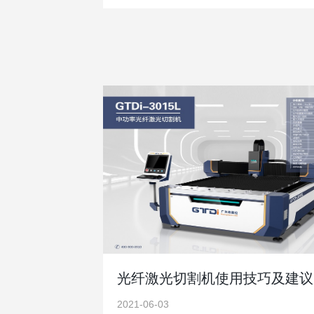
光纤激光切割机使用技巧及建议
2021-06-03